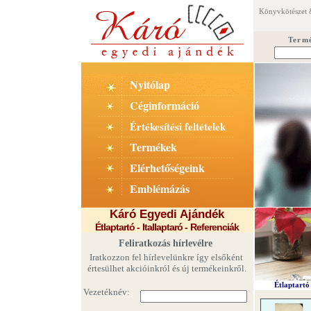
Könyvkötészet 
Term
Nyitólap
Céginformáció
Értékesítési feltételek
Termékek
Elérhetőségeink
Emblémázás
Káró Egyedi Ajándék
Étlaptartó - Itallaptaró - Referenciák
Feliratkozás hírlevélre
Iratkozzon fel hírlevelünkre így elsőként
értesülhet akcióinkról és új termékeinkről.
Étlaptartó