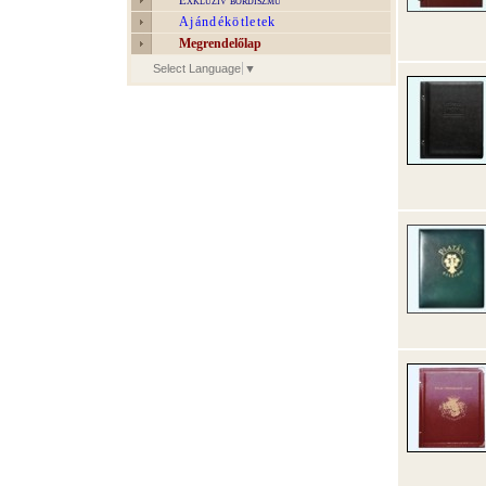
Exkluzív bőrdíszmű
Ajándékötletek
Megrendelőlap
Select Language
▼