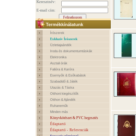
Termékkínálatunk
Írószerek
Exkluzív Írószerek
Üzletiajaándék
Iroda és dokumentumtáskák
Elektronika
Asztali órák
Falióra & Karóra
Esernyők & Esőkabátok
Szabadidő & Játék
Utazás & Táska
Otthoni kiegészítők
Otthon & Ajándék
Ruhaneműk
Minden más
Könyvkötészet & PVC hegesztés
Étlaptartó
Étlaptartó - Referenciák