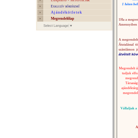
Étlaptartó - Referenciák
1 héten bel
Exkluzív bőrdíszmű
Ajándékötletek
Megrendelőlap
1Ha a megrend
Amennyiben er
Select Language
▼
A megrendelt 
Átutalással t
számlámon jó
átvételt kö
Megrendelt ár
tudjuk elf
megrendel
Társaság
ajándéktárg
megrendelé
Vállaljuk
a 
A