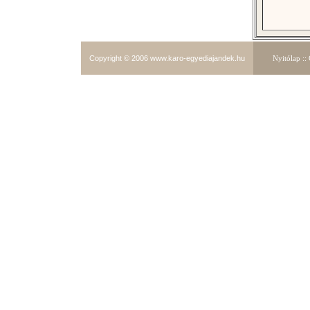
Copyright © 2006
www.karo-egyediajandek.hu
Nyitólap
::