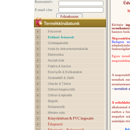
Üdv
M
Termékkínálatunk
Kérésére
ingy
termékmintá
Írószerek
hasznos funkc
Exkluzív Írószerek
Megrendelés
Budapest ter
Üzletiajaándék
telephelyünk
Iroda és dokumentumtáskák
futárszolgálat
Elektronika
Egyes termé
Asztali órák
megrendelések
Falióra & Karóra
Esernyők & Esőkabátok
A megrendelt 
Szabadidő & Játék
termékek ese
Utazás & Táska
természetesen
~ termékek e
Otthoni kiegészítők
Otthon & Ajándék
Bögrék
A weboldalon
Ruhaneműk
alkalommal tö
esetben a fi
Minden más
megadott szál
Könyvkötészet & PVC hegesztés
számláján tör
Étlaptartó
Rek