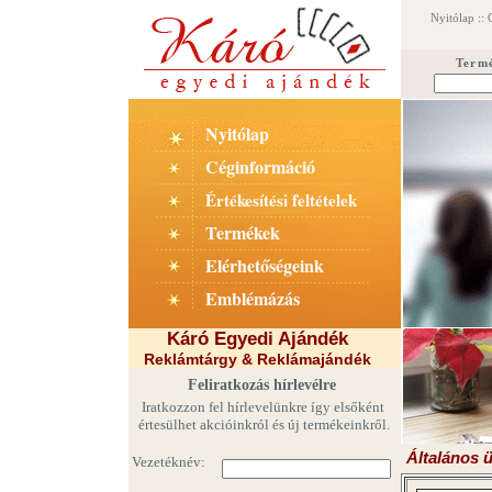
Nyitólap
::
Term
Nyitólap
Céginformáció
Értékesítési feltételek
Termékek
Elérhetőségeink
Emblémázás
Káró Egyedi Ajándék
Reklámtárgy & Reklámajándék
Feliratkozás hírlevélre
Iratkozzon fel hírlevelünkre így elsőként
értesülhet akcióinkról és új termékeinkről.
Általános üz