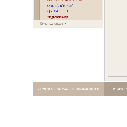
Étlaptartó - Referenciák
Exkluzív bőrdíszmű
Ajándékötletek
Megrendelőlap
Select Language
▼
Copyright © 2006
www.karo-egyediajandek.hu
Nyitólap
::