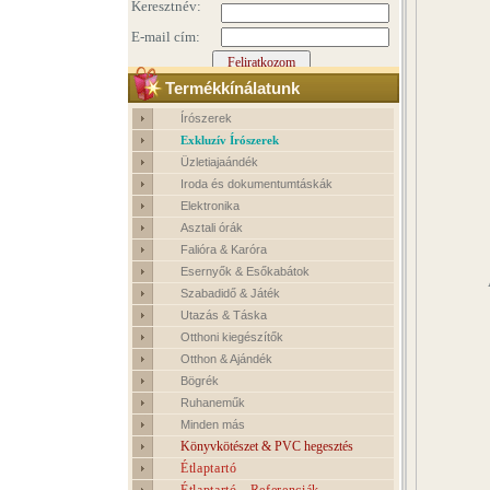
Termékkínálatunk
Írószerek
Exkluzív Írószerek
Üzletiajaándék
Iroda és dokumentumtáskák
Elektronika
Asztali órák
Falióra & Karóra
Esernyők & Esőkabátok
Szabadidő & Játék
Utazás & Táska
Otthoni kiegészítők
Otthon & Ajándék
Bögrék
Ruhaneműk
Minden más
Könyvkötészet & PVC hegesztés
Étlaptartó