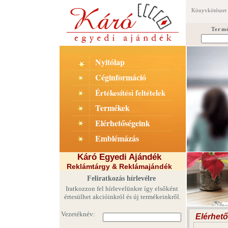
Könyvkötészet 
Term
Nyitólap
Céginformáció
Értékesítési feltételek
Termékek
Elérhetőségeink
Emblémázás
Káró Egyedi Ajándék
Reklámtárgy & Reklámajándék
Feliratkozás hírlevélre
Iratkozzon fel hírlevelünkre így elsőként
értesülhet akcióinkról és új termékeinkről.
Elérhet