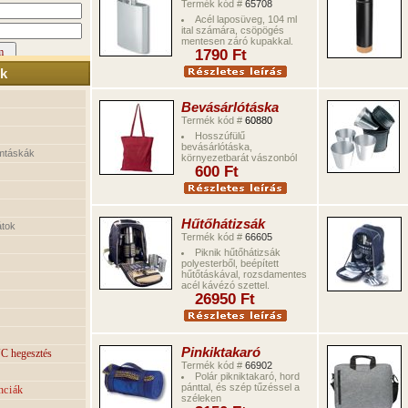
Termék kód #
65708
Acél laposüveg, 104 ml
ital számára, csöpögés
mentesen záró kupakkal.
1
79
0
Ft
k
Bevásárlótáska
Termék kód #
60880
Hosszúfülű
bevásárlótáska,
mtáskák
környezetbarát vászonból
6
0
0
Ft
Hűtőhátizsák
átok
Termék kód #
66605
Piknik hűtőhátizsák
polyesterből, beépített
hűtőtáskával, rozsdamentes
acél kávézó szettel.
2695
0
Ft
Pinkiktakaró
C hegesztés
Termék kód #
66902
Polár pikniktakaró, hord
pánttal, és szép tűzéssel a
nciák
széleken