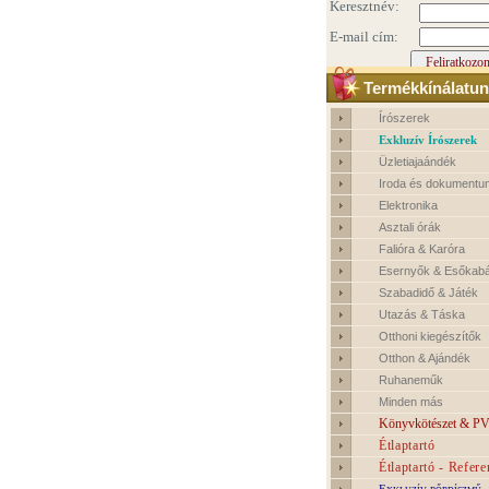
Termékkínálatun
Írószerek
Exkluzív Írószerek
Üzletiajaándék
Iroda és dokumentu
Elektronika
Asztali órák
Falióra & Karóra
Esernyők & Esőkab
Szabadidő & Játék
Utazás & Táska
Otthoni kiegészítők
Otthon & Ajándék
Ruhaneműk
Minden más
Könyvkötészet & PV
Étlaptartó
Étlaptartó - Refere