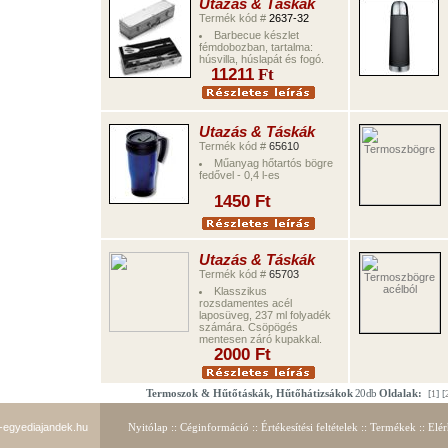
Utazás & Táskák
Termék kód #
2637-32
Barbecue készlet
fémdobozban, tartalma:
húsvilla, húslapát és fogó.
11
211
Ft
Utazás & Táskák
Termék kód #
65610
Műanyag hőtartós bögre
fedővel - 0,4 l-es
14
5
0
Ft
Utazás & Táskák
Termék kód #
65703
Klasszikus
rozsdamentes acél
laposüveg, 237 ml folyadék
számára. Csöpögés
mentesen záró kupakkal.
2000
Ft
Termoszok & Hűtőtáskák, Hűtőhátizsákok
20 db
Oldalak:
[
1
] [
egyediajandek.hu
Nyitólap
::
Céginformáció
::
Értékesítés
i feltételek ::
Termékek
::
Elér