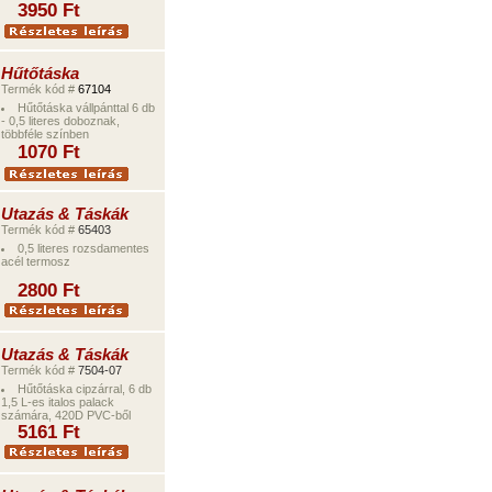
3
95
0
Ft
Hűtőtáska
Termék kód #
67104
Hűtőtáska vállpánttal 6 db
- 0,5 literes doboznak,
többféle színben
1
07
0
Ft
Utazás & Táskák
Termék kód #
65403
0,5 literes rozsdamentes
acél termosz
28
0
0
Ft
Utazás & Táskák
Termék kód #
7504-07
Hűtőtáska cipzárral, 6 db
1,5 L-es italos palack
számára, 420D PVC-ből
5161
Ft