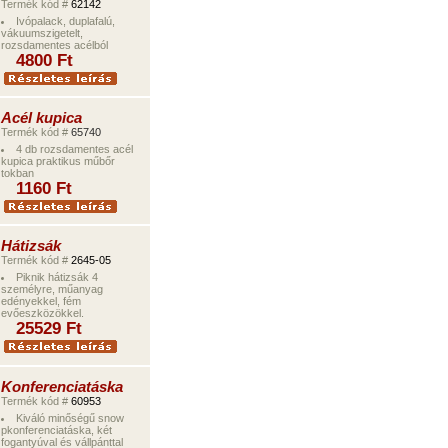
Termék kód #
62142
Ivópalack, duplafalú,
vákuumszigetelt,
rozsdamentes acélból
480
0
Ft
Acél kupica
Termék kód #
65740
4 db rozsdamentes acél
kupica praktikus műbőr
tokban
1160
Ft
Hátizsák
Termék kód #
2645-05
Piknik hátizsák 4
személyre, műanyag
edényekkel, fém
evőeszközökkel.
2
5529
Ft
Konferenciatáska
Termék kód #
60953
Kiváló minőségű snow
pkonferenciatáska, két
fogantyúval és vállpánttal