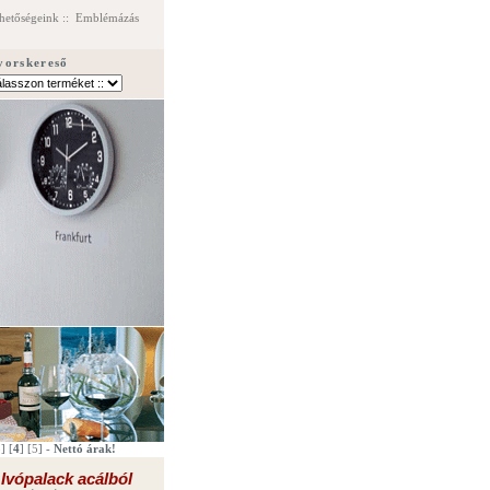
hetőségeink
::
Emblémázás
yorskereső
3
] [
4
] [
5
] -
Nettó árak!
Ivópalack acálból