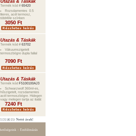
Utazás & Táskák
Termék kód #
65420
Rozsdamentes 0.5
literes, acél termosz,
többféle színben
3050
Ft
Utazás & Táskák
Termék kód #
63702
Vákuumszigetelt
termoszbögre dupla fallal
709
0
Ft
Utazás & Táskák
Termék kód
F5100100AJ3
Schwarzwolf 360ml
-es,
hőszigetelt,
rozsdamentes
acél termoszbögre.
H
idegen
vag
y
melegen tart
ja az
ital
át
7240
Ft
Nettó árak!
2
] [
3
] [
4
] [
5
]-
hetőségeink
::
E
mblémázás