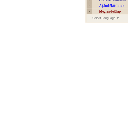
Exkluzív bőrdíszmű
Ajándékötletek
Megrendelőlap
Select Language
▼