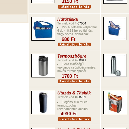
3
1
5
0
Ft
Hűtőtáska
Termék kód #
67004
Mini hűtőtáska vállpánttal
6 db - 0,33 literes üdítős,
vagy sörös doboznak
68
0
Ft
Termoszbögre
Termék kód #
6
0841
Extra minőségű,
vákumos csöpögésmentes
,
kávés termoszpohár
170
0
Ft
Utazás & Táskák
Termék kód #
6
8799
Elegáns 400 ml
-es
termoszpohár
rozsdamentes acélbó
l
4
9
50
Ft