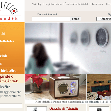
Nyitólap
::
Céginformáció
::
Értékesítési feltételek
::
Termékek
::
Elér
Termékkereső
G
ció
feltételek
eink
s
 hírlevélre
jándék
lámajándék
levélre
kre így elsőként
új termékeinkről.
Hűtőtáskák & Piknik hűtő hátizsákok
20 db
Oldalak:
[
1
] [
2
] [
Utazás & Táskák