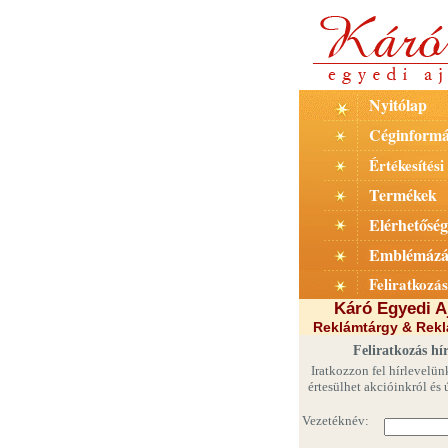
Nyitólap
Céginformá
Értékesítési 
Termékek
Elérhetőség
Emblémázá
Feliratkozás
Káró Egyedi A
Reklámtárgy & Rek
Feliratkozás hír
Iratkozzon fel hírlevelün
értesülhet akcióinkról és 