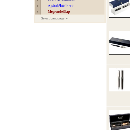
Exkluzív bőrdíszmű
Ajándékötletek
Megrendelőlap
Select Language
▼