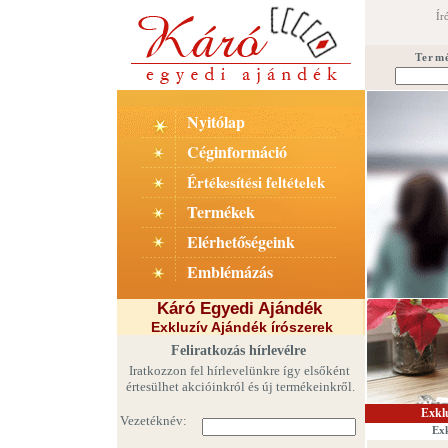
Ír
Term
Nyitólap
Céginformáció
Értékesítési feltételek
Termékek
Elérhetőségeink
Emblémázás
Káró Egyedi Ajándék
Exkluzív Ajándék írószer
ek
Feliratkozás hírlevélre
Iratkozzon fel hírlevelünkre így elsőként
értesülhet akcióinkról és új termékeinkről.
Exklu
Exk