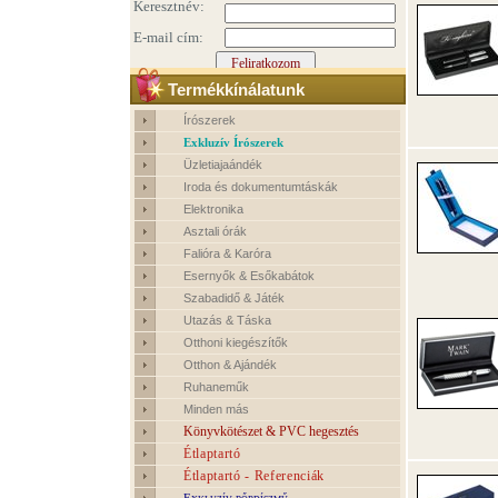
Termékkínálatunk
Írószerek
Exkluzív Írószerek
Üzletiajaándék
Iroda és dokumentumtáskák
Elektronika
Asztali órák
Falióra & Karóra
Esernyők & Esőkabátok
Szabadidő & Játék
Utazás & Táska
Otthoni kiegészítők
Otthon & Ajándék
Ruhaneműk
Minden más
Könyvkötészet & PVC hegesztés
Étlaptartó
Étlaptartó - Referenciák