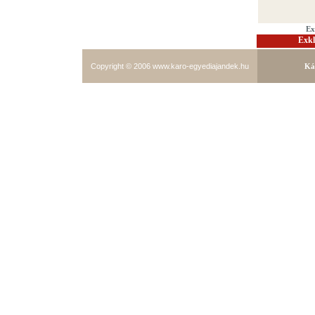
Ex
Exkl
Copyright © 2006
www.karo-egyediajandek.hu
Ká