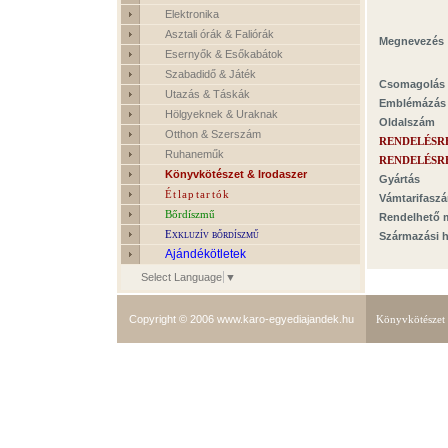
Elektronika
Asztali órák & Faliórák
Megnevezés
Esernyők & Esőkabátok
Szabadidő & Játék
Csomagolás
Utazás & Táskák
Emblémázás
Hölgyeknek & Uraknak
Oldalszám
Otthon & Szerszám
RENDELÉSR
Ruhaneműk
RENDELÉSR
Könyvkötészet & Irodaszer
Gyártás
Étlaptartók
Vámtarifasz
Bőrdíszmű
Rendelhető 
Exkluzív bőrdíszmű
Származási h
Ajándékötletek
Select Language
▼
Copyright © 2006
www.karo-egyediajandek.hu
Könyvkötészet 