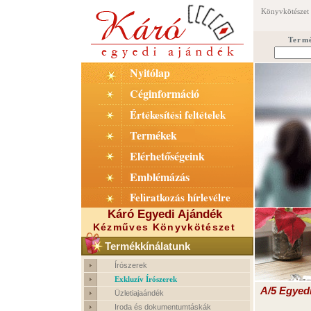
Könyvkötészet 
Term
Nyitólap
Céginformáció
Értékesítési feltételek
Termékek
Elérhetőségeink
Emblémázás
Feliratkozás hírlevélre
Káró Egyedi Ajándék
Kézműves Könyvkötészet
Termékkínálatunk
Írószerek
Exkluzív Írószerek
A/5 Egyed
Üzletiajaándék
Iroda és dokumentumtáskák