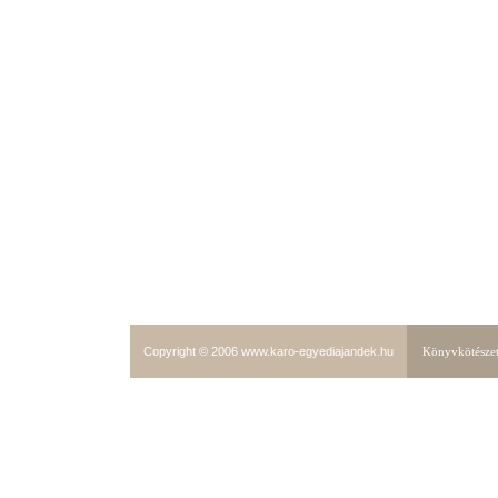
Copyright © 2006
www.karo-egyediajandek.hu
Könyvkötészet