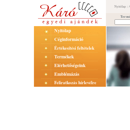
Nyitólap
::
Term
Nyitólap
Céginformáció
Értékesítési feltételek
Termékek
Elérhetőségeink
Emblémázás
Feliratkozás hírlevélre