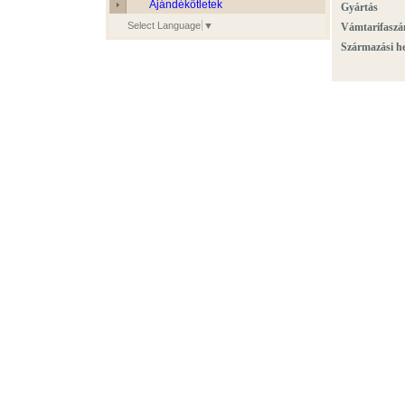
Ajándékötletek
Gyártás
Select Language
▼
Vámtarifasz
Származási h