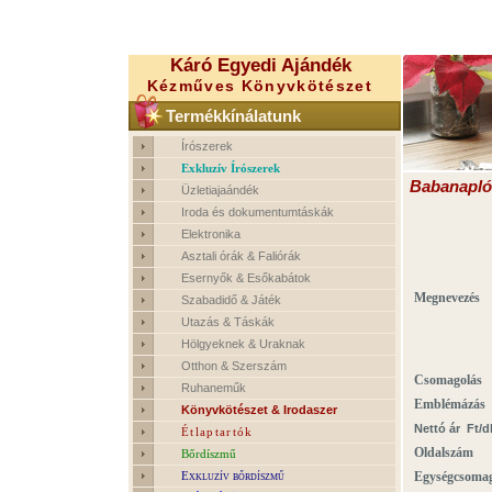
Káró Egyedi Ajándék
Kézműves Könyvkötészet
Termékkínálatunk
Írószerek
Exkluzív Írószerek
Babanapló 
Üzletiajaándék
Iroda és dokumentumtáskák
Elektronika
Asztali órák & Faliórák
Esernyők & Esőkabátok
Megnevezés
Szabadidő & Játék
Utazás & Táskák
Hölgyeknek & Uraknak
Otthon & Szerszám
Csomagolás
Ruhaneműk
Emblémázás
Könyvkötészet & Irodaszer
Nettó ár Ft/d
Étlaptartók
Oldalszám
Bőrdíszmű
Exkluzív bőrdíszmű
Egységcsoma