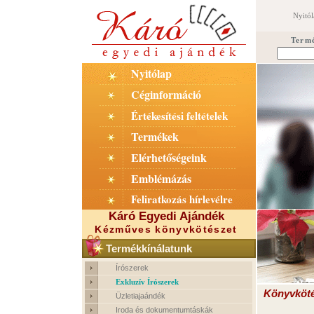
Nyitól
Term
Nyitólap
Céginformáció
Értékesítési feltételek
Termékek
Elérhetőségeink
Emblémázás
Feliratkozás hírlevélre
Káró Egyedi Ajándék
Kézműves könyvkötészet
Termékkínálatunk
Írószerek
Exkluzív Írószerek
Könyvköté
Üzletiajaándék
Iroda és dokumentumtáskák