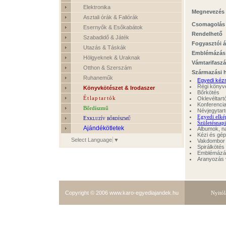
Elektronika
Megnevezés
Asztali órák & Faliórák
Csomagolás
Esernyők & Esőkabátok
Rendelhető
Szabadidő & Játék
Fogyasztói á
Utazás & Táskák
Emblémázás
Hölgyeknek & Uraknak
Vámtarifasz
Otthon & Szerszám
Származási h
Ruhaneműk
Egyedi kéz
Régi könyve
Könyvkötészet & Irodaszer
Bőrkötés
Étlaptartók
Oklevéltart
Konferenci
Bőrdíszmű
Névjegytar
Egyedi elkép
Exkluzív bőrdíszmű
Születésnapi
Ajándékötletek
Albumok, n
Kézi és gép
Select Language
▼
Vakdombor
Spirálköté
Emblémázá
Aranyozás v
Copyright © 2006
www.karo-egyediajandek.hu
Nyitól