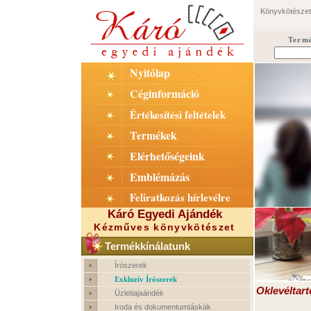
Könyvkötészet
Term
Nyitólap
Céginformáció
Értékesítési feltételek
Termékek
Elérhetőségeink
Emblémázás
Feliratkozás hírlevélre
Káró Egyedi Ajándék
Kézműves könyvkötészet
Termékkínálatunk
Írószerek
Exkluzív Írószerek
Oklevéltart
Üzletiajaándék
Iroda és dokumentumtáskák