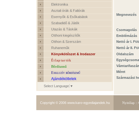
Elektronika
Asztali órák & Faliórák
Megnevezés
Esernyők & Esőkabátok
Szabadidő & Játék
Utazás & Táskák
Csomagolás
Otthoni kiegészítők
Emblémázás
Otthon & Szerszám
Nettó ár I. Ft/
Ruhaneműk
Nettó ár II. Ft
Könyvkötészet & Irodaszer
Oldalszám
Egységcsom
Étlaptartók
Vámtarifaszá
Bőrdíszmű
Méret
Exkluzív bőrdíszmű
Származási h
Ajándékötletek
Select Language
▼
Copyright © 2006
www.karo-egyediajandek.hu
Nyitólap
::