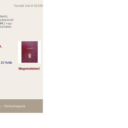
Termék kód # SZ539
tartó,
aranyozott
árI.
)
vagy
színben,
9,
+ 15 %/db
Megrendelem!
k
::
Elérhetőségeink