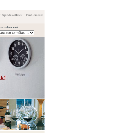
:
Ajándékötletek
::
Emblémázás
yorskereső