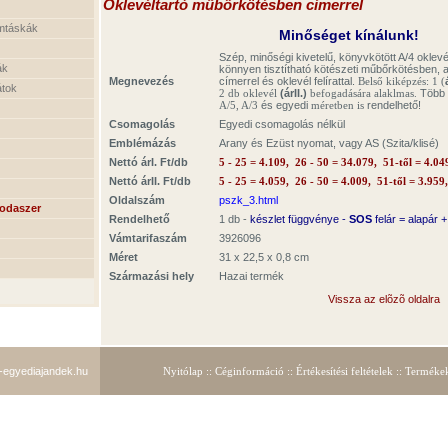
Oklevéltartó
műbőrkötésben címerrel
mtáskák
Minőséget kínálunk!
Szép, minőségi kivetelű, könyvkötött A/4 oklevél
ák
könnyen tisztítható kötészeti műbőrkötésben, 
Megnevezés
címerrel és oklevél felírattal.
Belső kiképzés: 1 (
átok
2 db oklevél
(árII.)
befogadására alaklmas.
Több 
A/5, A/3
és egyedi
méretben is
rendelhető!
Csomagolás
Egyedi csomagolás nélkül
Emblémázás
Arany és Ezüst nyomat, vagy AS (Szita/klisé)
Nettó árI. Ft/db
5 - 25 =
4.10
9,
26 - 50 =
34.07
9, 51-től =
4.04
Nettó árII. Ft/db
5 - 25 = 4.059,
26 - 50 = 4.0
0
9, 51-től = 3.
95
9,
Oldalszám
pszk_3.html
rodaszer
Rendelhető
1 db -
készlet függvénye -
SOS
felár = alapár 
Vámtarifaszám
3926096
Méret
31 x 22,5 x 0,8 cm
Származási hely
Hazai termék
Vissza az elõzõ oldalra
egyediajandek.hu
Nyitólap
::
Céginformáció
::
Értékesítési feltételek
::
Terméke