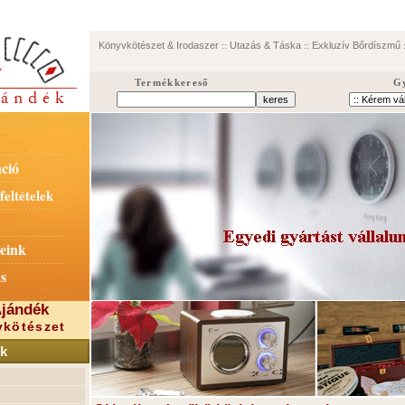
Könyvkötészet & Irodaszer
::
Utazás & Táska
::
Exkluzív Bőrdíszmű
:
Termékkereső
G
ció
feltételek
eink
s
jándék
kötészet
k