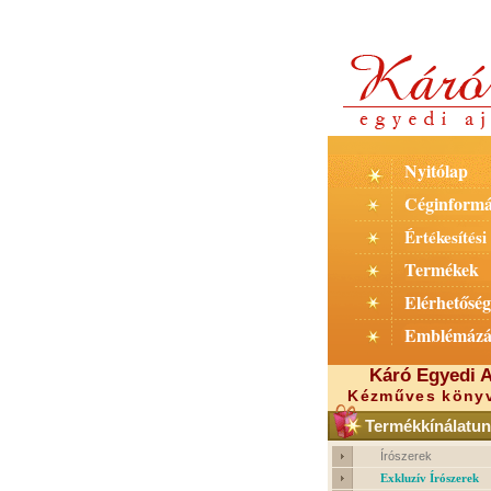
Nyitólap
Céginformá
Értékesítési 
Termékek
Elérhetőség
Emblémázá
Káró Egyedi A
Kézműves könyv
Termékkínálatun
Írószerek
Exkluzív Írószerek