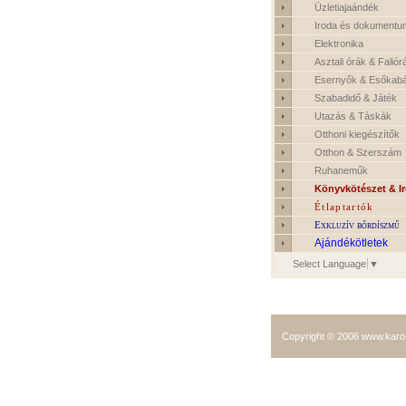
Üzletiajaándék
Iroda és dokumentu
Elektronika
Asztali órák & Faliór
Esernyők & Esőkab
Szabadidő & Játék
Utazás & Táskák
Otthoni kiegészítők
Otthon & Szerszám
Ruhaneműk
Könyvkötészet & I
Étlaptartók
Exkluzív bőrdíszmű
Ajándékötletek
Select Language
▼
Copyright © 2006
www.karo-