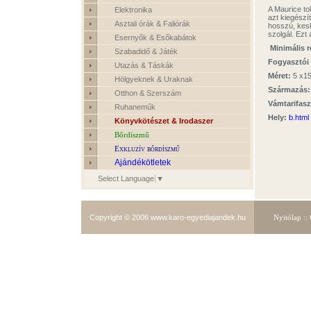
A Maurice tol
Elektronika
azt kiegészí
Asztali órák & Faliórák
hosszú, kesk
szolgál. Ezt 
Esernyők & Esőkabátok
Minimális 
Szabadidő & Játék
Fogyasztói 
Utazás & Táskák
Méret:
5 x1
Hölgyeknek & Uraknak
Származás:
Otthon & Szerszám
Vámtarifas
Ruhaneműk
Hely:
b.html
Könyvkötészet & Irodaszer
Bőrdíszmű
Exkluzív bőrdíszmű
Ajándékötletek
Select Language
▼
Copyright © 2006
www.karo-egyediajandek.hu
Nyitólap
::