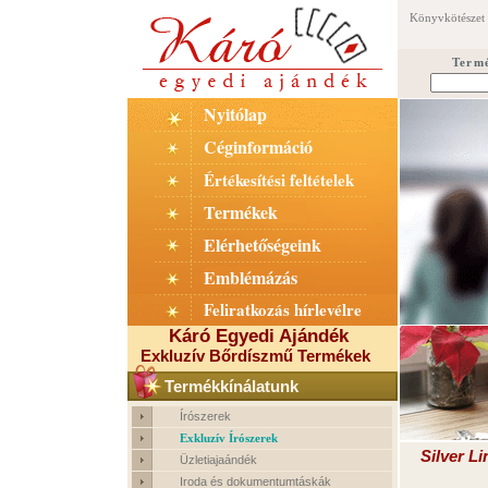
Könyvkötészet
Term
Nyitólap
Céginformáció
Értékesítési feltételek
Termékek
Elérhetőségeink
Emblémázás
Feliratkozás hírlevélre
Káró Egyedi Ajándék
Exkluzív Bőrdíszmű Termékek
Termékkínálatunk
Írószerek
Exkluzív Írószerek
Silver Li
Üzletiajaándék
Iroda és dokumentumtáskák