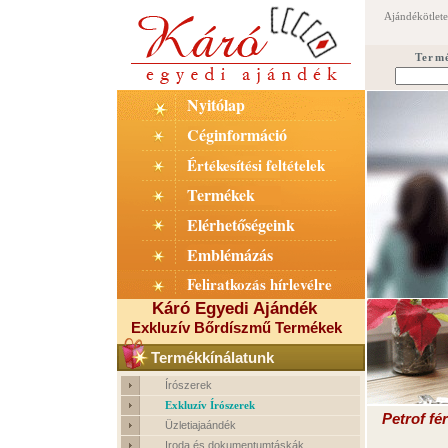
Ajándékötlet
Term
Nyitólap
Céginformáció
Értékesítési feltételek
Termékek
Elérhetőségeink
Emblémázás
Feliratkozás hírlevélre
Káró Egyedi Ajándék
Exkluzív Bőrdíszmű Termékek
Termékkínálatunk
Írószerek
Exkluzív Írószerek
Petrof fér
Üzletiajaándék
Iroda és dokumentumtáskák