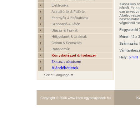
Klasszikus na
Elektronika
bőrből. Ez a 
Asztali órák & Faliórák
van tervezve.
A belső részéb
Esernyők & Esőkabátok
használhatós
végtelenül el
Szabadidő & Játék
Fogyasztói á
Utazás & Táskák
Hölgyeknek & Uraknak
Méret:
42 x 
Otthon & Szerszám
Származás:
Ruhaneműk
Vámtarifas
Könyvkötészet & Irodaszer
Hely:
b.html
Exkluzív bőrdíszmű
Ajándékötletek
Select Language
▼
Copyright © 2006
www.karo-egyediajandek.hu
Ká