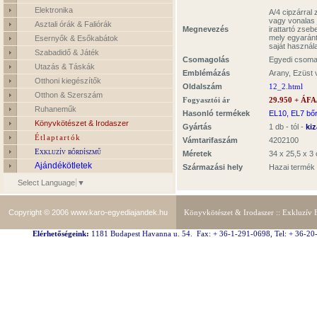
Elektronika
A/4 cipzárral
vagy vonalas j
Asztali órák & Faliórák
Megnevezés
irattartó zse
mely egyarán
Esernyők & Esőkabátok
saját használa
Szabadidő & Játék
Csomagolás
Egyedi csoma
Utazás & Táskák
Emblémázás
Arany, Ezüst
Otthoni kiegészítők
Oldalszám
12_2.html
Otthon & Szerszám
Fogyasztói ár
29.950 + ÁFA
Ruhaneműk
Hasonló termékek
EL10
,
EL7 bő
Könyvkötészet & Irodaszer
Gyártás
1 db - tól -
ki
Étlaptartók
Vámtarifaszám
4202100
Exkluzív bőrdíszmű
Méretek
34 x 25,5 x 3
Ajándékötletek
Származási hely
Hazai termék
Select Language
▼
Copyright © 2006
www.karo-egyediajandek.hu
Könyvkötészet & Irodaszer
::
Exkluzív 
Elérhetőségeink:
1181 Budapest Havanna u. 54. Fax: + 36-1-291-0698, Tel: + 36-20