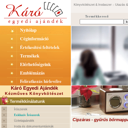
Könyvkötészet & Irodaszer
::
Utazás 
Termékkereső
Nyitólap
Céginformáció
Értékesítési feltételek
Termékek
Elérhetőségeink
Emblémázás
Feliratkozás hírlevélre
Káró Egyedi Ajándék
Kézműves Könyvkötészet
Termékkínálatunk
Írószerek
Exkluzív Írószerek
Cipzáras - gyűrűs bőrmapp
Üzletiajaándék
Iroda és dokumentumtáskák