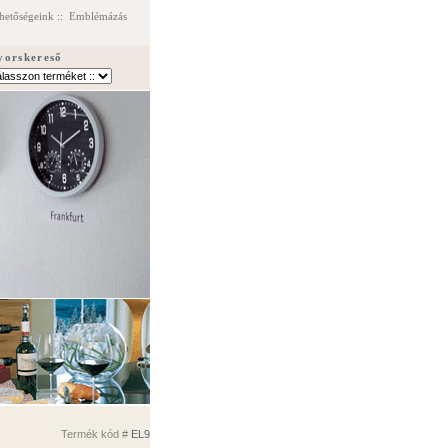
hetőségeink
::
Emblémázás
yorskereső
Termék kód #
EL9