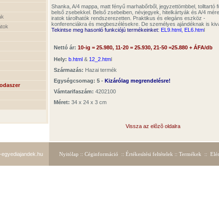
Shanka, A/4 mappa, matt fényű marhabőrből, jegyzettömbbel, tolltartó fü
belső zsebekkel. Belső zsebeiben, névjegyek, hitelkártyák és A/4 mére
ák
iratok tárolhatók rendszerezetten. Praktikus és elegáns eszköz -
konferenciákra és megbeszélésekre. De személyes ajándéknak is kivá
átok
Tekintse meg h
asonló funkciójú termékeinket:
EL9.html,
EL6.htm
l
Nettó ár:
10-ig = 2
5.9
80, 11-20 = 2
5.9
30, 21-50 =2
5.8
80 + ÁFA/db
Hely:
b.html
&
12_2.htm
l
Származás:
Hazai termék
Egységcsomag: 5 -
Kizárólag megrendelésre!
rodaszer
Vámtarifaszám:
4202100
Méret:
34 x 24 x 3 cm
Vissza az elõzõ oldalra
egyediajandek.hu
Nyitólap
::
Céginformáció
::
Értékesítési feltételek
::
Termékek
::
Elé