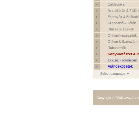
Elektronika
Asztali órák & Faliór
Esernyők & Esőkab
Szabadidő & Játék
Utazás & Táskák
Otthoni kiegészítők
Otthon & Szerszám
Ruhaneműk
Könyvkötészet & I
Exkluzív bőrdíszmű
Ajándékötletek
Select Language
▼
Copyright © 2006
www.karo-