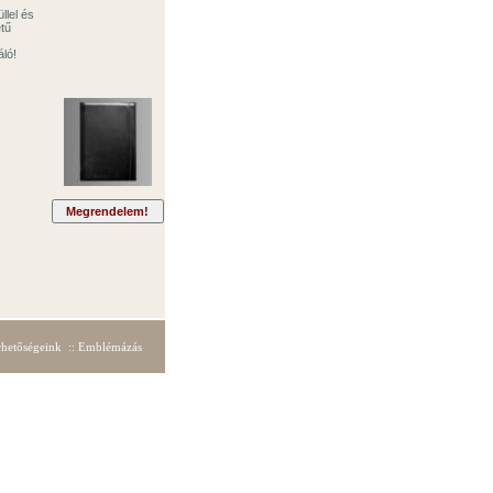
llel és
tű
ló!
rhetőségeink
::
Emblémázás