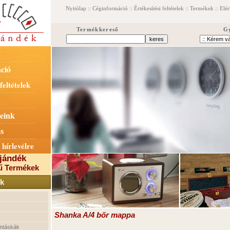
Nyitólap
::
Céginformáció
::
Értékesítési feltételek
::
Termékek
::
Elér
Termékkereső
G
ció
feltételek
eink
s
 hírlevélre
jándék
ű Termékek
k
Shanka A/4 bőr mappa
mtáskák