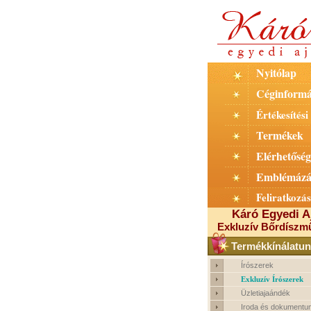
Nyitólap
Céginformá
Értékesítési 
Termékek
Elérhetőség
Emblémázá
Feliratkozás
Káró Egyedi A
Exkluzív Bőrdíszm
Termékkínálatun
Írószerek
Exkluzív Írószerek
Üzletiajaándék
Iroda és dokumentu