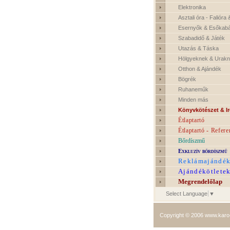
Elektronika
Asztali óra - Falióra
Esernyők & Esőkab
Szabadidő & Játék
Utazás & Táska
Hölgyeknek & Urak
Otthon & Ajándék
Bögrék
Ruhaneműk
Minden más
Könyvkötészet & I
Étlaptartó
Étlaptartó - Refere
Bőrdíszmű
Exkluzív bőrdíszmű
Reklámajándé
Ajándékötlete
Megrendelőlap
Select Language
▼
Copyright © 2006
www.karo-