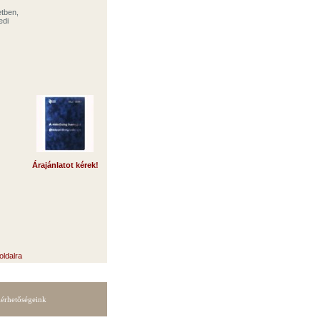
etben,
edi
Árajánlatot kérek!
oldalra
lérhetőségeink