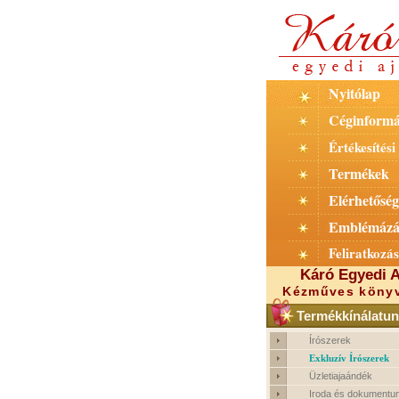
Nyitólap
Céginformá
Értékesítési 
Termékek
Elérhetőség
Emblémázá
Feliratkozás
Káró Egyedi A
Kézműves könyv
Termékkínálatun
Írószerek
Exkluzív Írószerek
Üzletiajaándék
Iroda és dokumentu