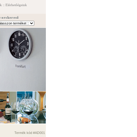
ek
::
Elérhetőégeink
yorskereső
Termék kód #AD001