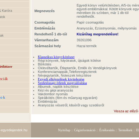
Egyedi könyv velúrkötésben, A/5-ös mér
egyedi emblémákkal. Kötött könyvek egy
 & Karóra
Megnevezés
méretben és színben, már 1 db-tól
rendelhetők.
átok
Csomagolás
Papír csomagolás
Emblémázás
Aranyozás, Ezüstnyomás, mélynyomás
Rendelhető 1 db-tól
Kizárólag megrendelésre!
nak
Vámtarifaszám
39261096
Származási hely
Hazai termék
Klasszikus könyvkötészet
Régi könyvek, folyóiratok, újságok kötése
Bőrkötés
rodas
zer
Oklevéltartók, Étlaptartók, Emlék és Vendégkönyvek
Konferenciamappák,Telefonregiszterek
Névjegytartók, Noteszek készítése
nciák
Egyedi elképzelések kivitelezése
Születésnapi ötletek megvalósítása
Albumok, naplók készítése
Kézi és gépi aranyozás
Vakdombor nyomás
kok
Spirálkötés (fém és műanyag egyaránt)
Emblémázás
k
Aranyozás vésetről, kliséről vagy szedésről
Vissza az elõzõ 
egyediajandek.hu
Nyitólap
::
Céginformáció
::
Értékesítés
::
Termékek
::
E