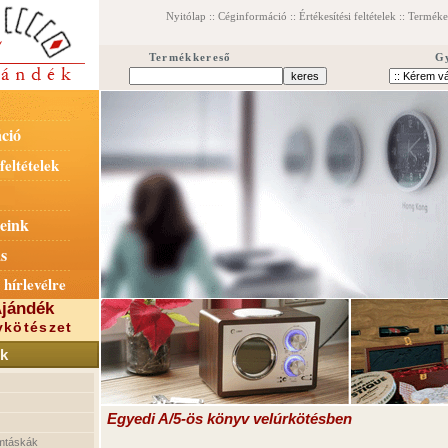
Nyitólap
::
Céginformáció
::
Értékesítési feltételek
::
Termék
Termékkereső
G
ció
feltételek
eink
s
 hírlevélre
jándék
kötészet
k
Egyedi A/5-ös könyv velúrkötésben
mtáskák