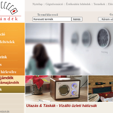
Nyitólap
::
Céginformáció
::
Értékesítési feltételek
::
Termékek
::
Elé
G
Termékkereső
ció
feltételek
eink
s
 hírlevélre
jándék
lámajándék
k
Utazás & Táskák - Vízálló üzleti hátizsák
mtáskák