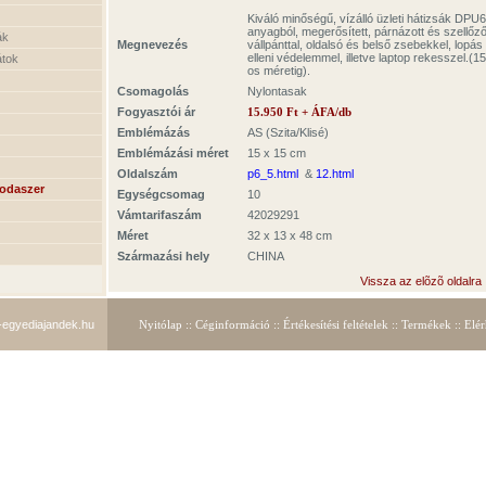
Kiváló minőségű, vízálló üzleti hátizsák DPU
anyagból, megerősített, párnázott és szellőz
ák
Megnevezés
vállpánttal, oldalsó és belső zsebekkel, lopás
elleni védelemmel, illetve laptop rekesszel.(15
tok
os méretig).
Csomagolás
Nylontasak
Fogyasztói ár
1
5
.950 Ft + ÁFA/db
Emblémázás
AS (Szita/Klisé)
Emblémázási méret
15 x 15 cm
Oldalszám
p6_5.html
&
12.html
rodaszer
Egységcsomag
10
Vámtarifaszám
42029291
Méret
32 x 13 x 48 cm
Származási hely
CHINA
Vissza az elõzõ oldalra
egyediajandek.hu
Nyitólap
::
Céginformáció
::
Értékesítés
i feltételek ::
Termékek
::
Elér