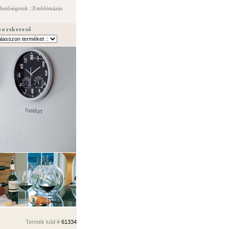
rhetőségeink
::
E
mblémázás
yorskereső
Termék kód #
61334