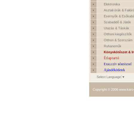
Elektronika
Asztali órák & Faliór
Esernyők & Esőkabá
Szabadidő & Játék
Utazás & Táskák
Otthoni kiegészítők
Otthon & Szerszám
Ruhaneműk
Könyvkötészet & I
Étlaptartó
Exkluzív bőrdíszmű
Ajándékötletek
Select Language
▼
Copyright © 2006
www.karo-