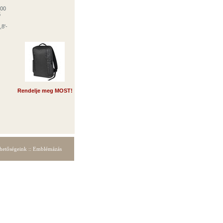
600
ő
,8'-
Rendelje meg MOST!
hetőségeink
::
E
mblémázás