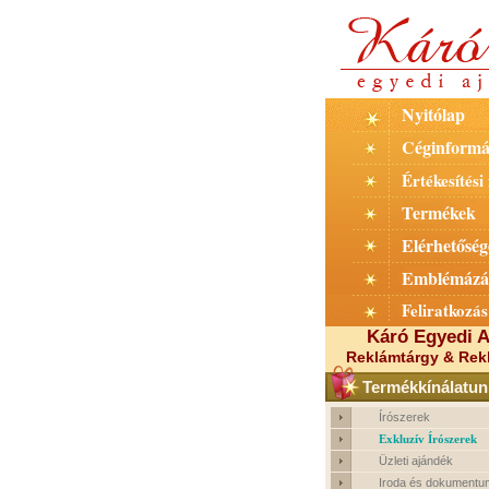
Nyitólap
Céginformá
Értékesítési 
Termékek
Elérhetőség
Emblémázá
Feliratkozás
Káró Egyedi A
Reklámtárgy & Rek
Termékkínálatun
Írószerek
Exkluzív Írószerek
Üzleti ajándék
Iroda és dokumentu