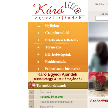
Nyitólap
::
Term
Nyitólap
Céginformáció
Értékesítési feltételek
Termékek
Elérhetőségeink
Emblémázás
Feliratkozás hírlevélre
Káró Egyedi Ajándék
Reklámtárgy & Reklámajándék
Termékkínálatunk
Írószerek
Exkluzív írószerek
Szabadidő
Iroda és dokumentumtáskák
Elektronika