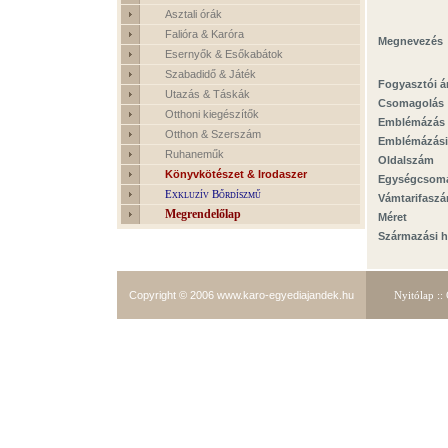
Asztali órák
Falióra & Karóra
Megnevezés
Esernyők & Esőkabátok
Szabadidő & Játék
Fogyasztói á
Utazás & Táskák
Csomagolás
Otthoni kiegészítők
Emblémázás
Otthon & Szerszám
Emblémázási
Ruhaneműk
Oldalszám
Könyvkötészet & Irodaszer
Egységcsom
Exkluzív Bőrdíszmű
Vámtarifasz
Megrendelőlap
Méret
Származási h
Copyright © 2006
www.karo-egyediajandek.hu
Nyitólap
::