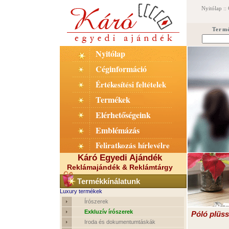
Nyitólap
::
Term
Nyitólap
Céginformáció
Értékesítési feltételek
Termékek
Elérhetőségeink
Emblémázás
Feliratkozás hírlevélre
Káró Egyedi Ajándék
Reklámajándék & Reklámtárgy
Termékkínálatunk
Luxury termékek
Írószerek
Exkluzív írószerek
Póló plüss
Iroda és dokumentumtáskák