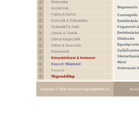
Elektronika
Megnevezés
Asztali órák
Falióra & Karóra
Csomagolás
Esernyők & Esőkabátok
Emblémázás
Szabadidő & Játék
Fogyasztói á
Emblémázási
Utazás & Táskák
Oldalszám
Otthoni kiegészítők
Egységcsom
Otthon & Szerszám
Gyűjtőcsom
Ruhaneműk
Vámtarifasz
Könyvkötészet & Irodaszer
Méret
Exkluzív Bőrdíszmű
Származási h
Írószerek
Megrendelőlap
Copyright © 2006
www.karo-egyediajandek.hu
Nyitól