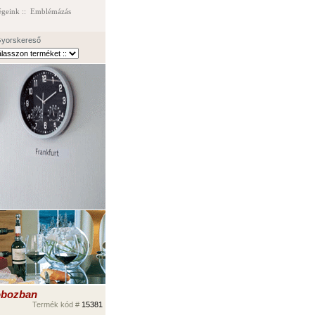
égeink
::
Emblémázás
yorskereső
obozban
Termék kód #
1
5381