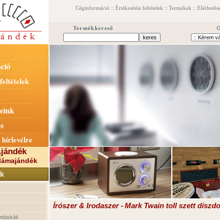
Céginformáció
::
Értékesítési feltételek
::
Termékek
::
Elérhetős
Termékkereső
G
ció
feltételek
eink
s
 hírlevélre
jándék
lámajándék
k
Írószer & Irodaszer
-
Mark Twain
toll
szett
díszd
mtáskák