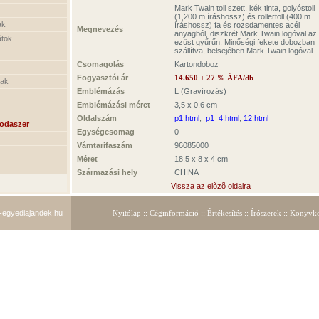
Mark Twain toll szett, kék tinta, golyóstoll
(1,200 m íráshossz) és rollertoll (400 m
ák
íráshossz) fa és rozsdamentes acél
Megnevezés
anyagból, diszkrét Mark Twain logóval az
átok
ezüst gyűrűn. Minőségi fekete dobozban
szállítva, belsejében Mark Twain logóval.
Csomagolás
Kartondoboz
Fogyasztói ár
14.650
+ 27 % ÁFA/db
nak
Emblémázás
L (Gravírozás)
Emblémázási méret
3,5 x 0,6 cm
Oldalszám
p1.html
,
p1_4.html
,
12.html
rodaszer
Egységcsomag
0
Vámtarifaszám
9608
5000
Méret
18,5 x 8 x 4 cm
Származási hely
CHINA
Vissza az elõzõ oldalra
egyediajandek.hu
Nyitólap
::
Céginformáció
::
Értékesítés
::
Írószerek
::
Könyvkö