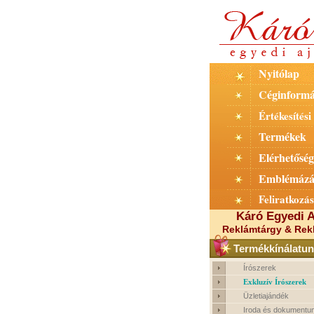
Nyitólap
Céginformá
Értékesítési 
Termékek
Elérhetőség
Emblémázá
Feliratkozás
Káró Egyedi A
Reklámtárgy & Rek
Termékkínálatun
Írószerek
Exkluzív Írószerek
Üzletiajándék
Iroda és dokumentu