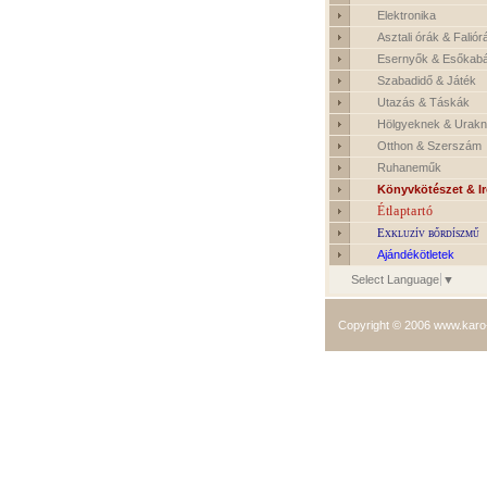
Elektronika
Asztali órák & Faliór
Esernyők & Esőkab
Szabadidő & Játék
Utazás & Táskák
Hölgyeknek & Urak
Otthon & Szerszám
Ruhaneműk
Könyvkötészet & I
Étlaptartó
Exkluzív bőrdíszmű
Ajándékötletek
Select Language
▼
Copyright © 2006
www.karo-