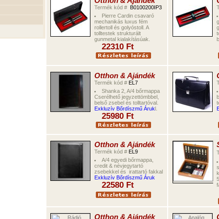
Otthon & Ajándék
Termék kód #
B0100200IP3
Pierre Cardin
csavaró
mechanikás
luxus fém
g
rollertoll és golyóstoll. A
g
tolltestek strukturált
t
gunmetal kialakításúak.
b
22310
Ft
Otthon & Ajándék
Termék kód #
EL7
Shanka 2,
A/4 bőrmappa
Cserélhető jegyzettömbbel,
b
belső zsebel és tolltartó
val.
t
Exkluzív Bőrdíszmű Áruk
l.
E
2
5
98
0 Ft
Otthon & Ajándék
Termék kód #
EL9
A/4 egyedi bőrmappa,
credit & névjegytartó
s
zsebekkel és irattartó fakkal
k
Exkluzív Bőrdíszmű Áruk
5
22
5
8
0 Ft
f
Otthon & Ajándék