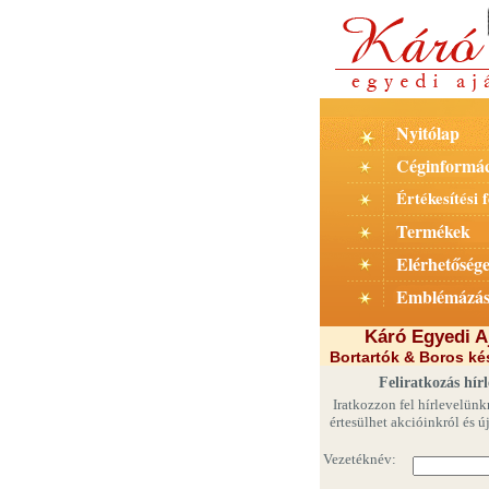
Nyitólap
Céginformác
Értékesítési f
Termékek
Elérhetőség
E
mblémázá
Káró Egyedi A
Bortartók & Boros kés
Feliratkozás hírl
Iratkozzon fel hírlevelünk
értesülhet akcióinkról és ú