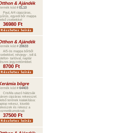
Otthon & Ajándék
Termék kód #
EL10
Paul, A/4 cippzáras,
yűrűs, egyedi bőr mappa
első zsebekkel
3698
0 Ft
Otthon & Ajándék
Termék kód #
20633
A/5-ös mappa bő
r
ből
sebekkel, névjegy-
,
toll &
elefon- tartóval, naptár
észes jegyzettömbbel.
870
0
Ft
Kerámia bögre
Termék kód #
64403
CrisMa utazó hátizsák
árom cipzáras rekesszel.
B
első t
erének
kialakítása:
aptop rekesz, kisebb
ekeszek és rekesz a
kozmetikumoknak
37500
Ft