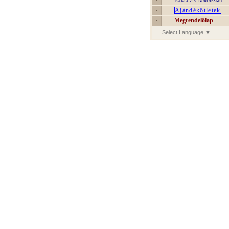
Exkluzív bőrdíszmű
Ajándékötletek
Megrendelőlap
Select Language
▼