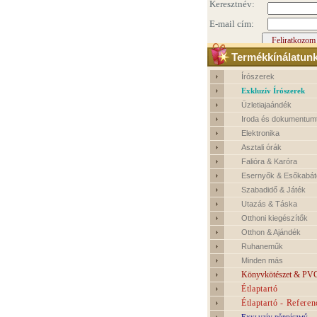
Termékkínálatun
Írószerek
Exkluzív Írószerek
Üzletiajaándék
Iroda és dokumentum
Elektronika
Asztali órák
Falióra & Karóra
Esernyők & Esőkabát
Szabadidő & Játék
Utazás & Táska
Otthoni kiegészítők
Otthon & Ajándék
Ruhaneműk
Minden más
Könyvkötészet & PVC
Étlaptartó
Étlaptartó - Referen