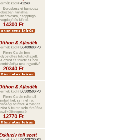
Termék kód #
41240
Boroskészlet bambusz
obozban, tartalma:
incérbicska, cseppfogó,
vegdugó és kiöntő.
14300
Ft
Otthon & Ajándék
Termék kód #
B0400600IP3
Pierre Cardin fém
olyóstoll és töltőtoll szett.
z ezüst és fekete színek
ombinációja tesz
egyedivé
.
20340
Ft
Otthon & Ajándék
Termék kód #
B0
3
00
500
IP3
Pierre Cardin
roller
toll
émből,
kék színnel író,
inőségi betéttel
l
. A tollat az
züst
&
fekete
szín
társítás
a
eszi különlegessé.
12770
Ft
Exkluzív toll szett
Termék kód #
B0
4
0
9700
IP3