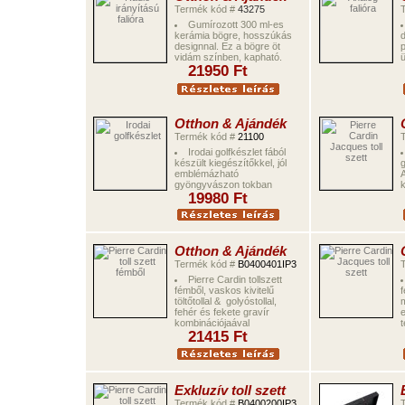
Termék kód #
43275
Gumírozott 300 ml-es
kerámia bögre, hosszúkás
d
designnal. Ez a bögre öt
p
vidám színben, kapható.
ü
2
195
0 Ft
Otthon & Ajándék
Termék kód #
2
1100
Irodai golfkészlet fából
készült kiegészítőkkel, jól
g
emblémázható
A
gyöngyvászon tokban
k
19980
Ft
Otthon & Ajándék
Termék kód #
B0400401IP3
Pierre Cardin tollszett
fémből, vaskos kivitelű
f
töltőtollal & golyóstollal,
m
fehér és fekete gravír
e
kombinációjaával
t
21415
Ft
Exkluzív toll szett
Termék kód #
B0
4
00
200
IP3