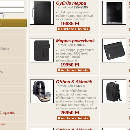
Gyűrűs mappa
Termék kód
19549300
A/4 cipzáras gyűrűs
műbör
mappa fogantyúval
g
és
cipzáros zsebbel
.
b
k
16635
Ft
Mappa
powerbank
+
Termék kód #
20486
táskák
A
/
5 mappa
,
jegyzetfüzet
és
beépített 4000 mAh
z
kapacitású külső
t
akkumulátorral.
r
1
9
950
Ft
ok
Otthon & Ajándék
Termék kód #
6
6605
Piknik hűtőhátizsák
poliészterből, beépített
h
hűtőtáskával, rozsdamentes
acél kávézó szettel, késsel,
l
kanállal, két csészével, só-
r
és borsszóróval, szalvétaval
26950
Ft
 hegesztés
ciák