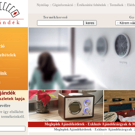
Nyitólap
::
Céginformáció
::
Értékesítési feltételek
::
Termékek
::
Elérh
Termékkereső
Gy
ió
eltételek
eink
s
jándék
zletek lapja
evélre
re így elsőként
j termékeinkről.
Megleplek Ajándékötletek - Exkluzív Ajándéktárgyak & Má
Megleplek Ajándékötletek -
Exkluzív Ajándéktárgyak