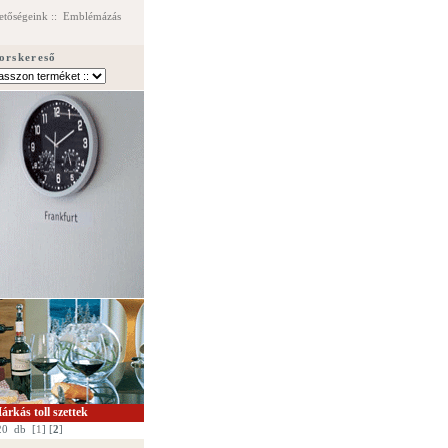
etőségeink
::
Emblémázás
orskereső
rkás toll szettek
20
db
[
1
] [
2
]