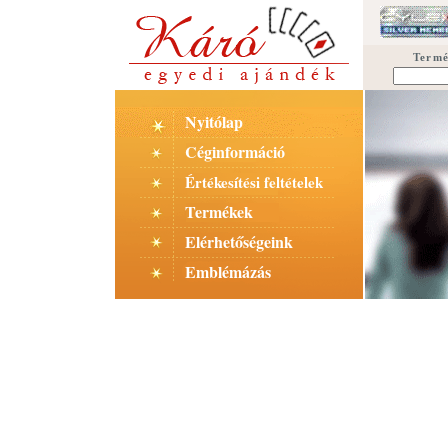
Termé
Nyitólap
Céginformáció
Értékesítési feltételek
Termékek
Elérhetőségeink
Emblémázás