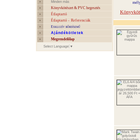
Minden más
mély
Könyvkötészet & PVC hegesztés
Könyvköté
Étlaptartó
Étlaptartó - Referenciák
Exkluzív bőrdíszmű
Ajándékötletek
Megrendelőlap
Select Language
▼