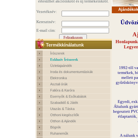
értesülhet akcióinkról és új termékeinkről.
Ajándékok 
Üdvözö
A
Honlapunko
Termékkínálatunk
Legyen 
Írószerek
Exkluzív Írószerek
Üzletiajaándék
1992-től va
Iroda és dokumentumtáskák
termékek, b
mellett p
Elektronika
gyűrűskönyvek
Asztali órák
Falióra & Karóra
Esernyők & Esőkabátok
Egyedi, exk
Szabadidő & Játék
Általunk gyár
Utazás & Táska
hegesztett PV
Otthoni kiegészítők
étlaptartók
Otthon & Ajándék
Bögrék
Ruhaneműk
A
nálunk vá